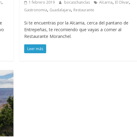
,
,
,
n
1 febrero 2019
bocaschanclas
Alcarria
El Olivar
,
,
Gastronomia
Guadalajara
Restaurante
de
Si te encuentras por la Alcarria, cerca del pantano de
vo
Entrepeñas, te recomiendo que vayas a comer al
Restaurante Moranchel.
Leer más