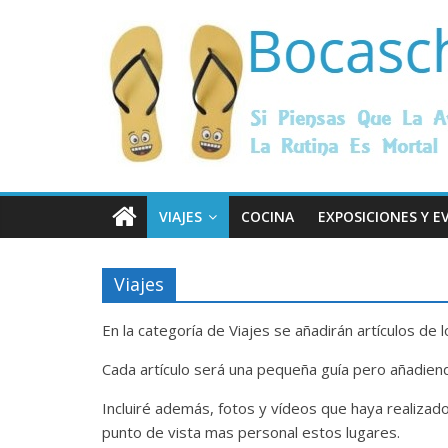
Saltar
Bocaschanclas
al
contenido
Si
piensas
que
la
Aventura
es
VIAJES
COCINA
EXPOSICIONES Y 
peligrosa,
la
rutina
Viajes
es
mortal
En la categoría de Viajes se añadirán artículos de 
Cada artículo será una pequeña guía pero añadien
Incluiré además, fotos y vídeos que haya realizad
punto de vista mas personal estos lugares.