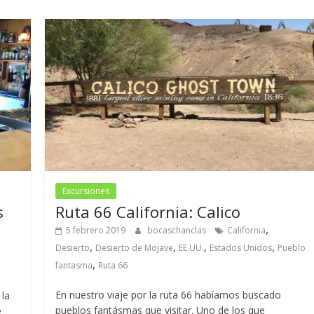
Excursiones
s
Ruta 66 California: Calico
,
5 febrero 2019
bocaschanclas
California
,
,
,
,
Desierto
Desierto de Mojave
EE.UU.
Estados Unidos
Pueblo
,
fantasma
Ruta 66
En nuestro viaje por la ruta 66 habíamos buscado
 la
pueblos fantásmas que visitar. Uno de los que
e