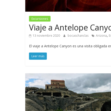
Excursiones
Viaje a Antelope Cany
,
13 noviembre 2020
bocaschanclas
Arizona
E
El viaje a Antelope Canyon es una visita obligada e
Leer más