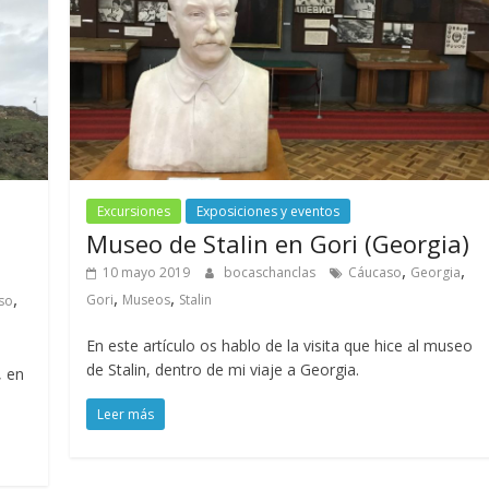
Excursiones
Exposiciones y eventos
Museo de Stalin en Gori (Georgia)
,
,
10 mayo 2019
bocaschanclas
Cáucaso
Georgia
,
,
,
Gori
Museos
Stalin
so
En este artículo os hablo de la visita que hice al museo
de Stalin, dentro de mi viaje a Georgia.
, en
Leer más