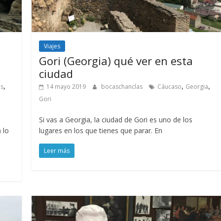
Viajes
Gori (Georgia) qué ver en esta
ciudad
,
,
,
as
14 mayo 2019
bocaschanclas
Cáucaso
Georgia
Gori
Si vas a Georgia, la ciudad de Gori es uno de los
 lo
lugares en los que tienes que parar. En
Leer más