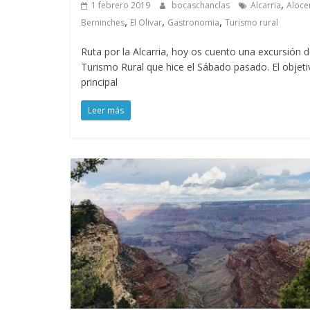
,
1 febrero 2019
bocaschanclas
Alcarria
Aloce
,
,
,
Berninches
El Olivar
Gastronomia
Turismo rural
Ruta por la Alcarria, hoy os cuento una excursión 
Turismo Rural que hice el Sábado pasado. El objeti
principal
Leer más