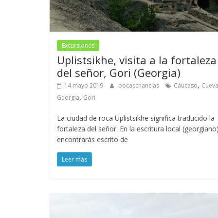
Excursiones
Uplistsikhe, visita a la fortaleza
del señor, Gori (Georgia)
,
14 mayo 2019
bocaschanclas
Cáucaso
Cuev
,
Georgia
Gori
La ciudad de roca Uplistsikhe significa traducido la
fortaleza del señor. En la escritura local (georgiano)
encontrarás escrito de
Leer más