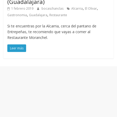
(Guadalajara)
,
,
1 febrero 2019
bocaschanclas
Alcarria
El Olivar
,
,
Gastronomia
Guadalajara
Restaurante
Si te encuentras por la Alcarria, cerca del pantano de
Entrepeñas, te recomiendo que vayas a comer al
Restaurante Moranchel.
Leer más