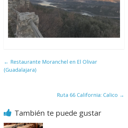
←
Restaurante Moranchel en El Olivar
(Guadalajara)
Ruta 66 California: Calico
→
También te puede gustar