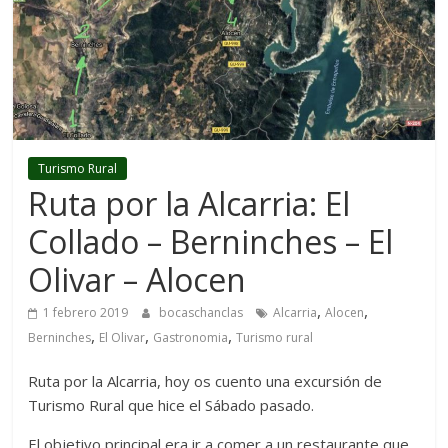
Turismo Rural
Ruta por la Alcarria: El
Collado – Berninches – El
Olivar – Alocen
,
,
1 febrero 2019
bocaschanclas
Alcarria
Alocen
,
,
,
Berninches
El Olivar
Gastronomia
Turismo rural
Ruta por la Alcarria, hoy os cuento una excursión de
Turismo Rural que hice el Sábado pasado.
El objetivo principal era ir a comer a un restaurante que